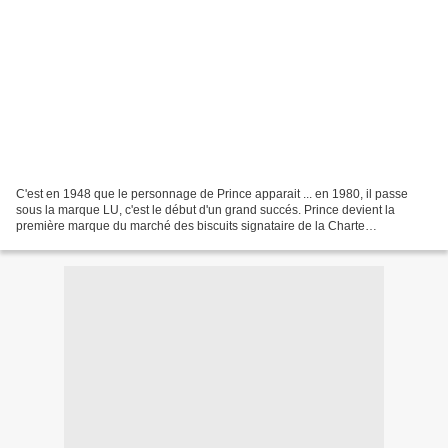
C'est en 1948 que le personnage de Prince apparait ... en 1980, il passe
sous la marque LU, c'est le début d'un grand succés. Prince devient la
première marque du marché des biscuits signataire de la Charte
d'engagements volontaires de progrès nutritionnel...