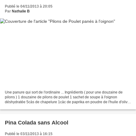
Publié le 04/11/2013 à 20:05
Par
Nathalie B
Une panure qui sort de l'ordinaire ... Ingrédients ( pour une douzaine de
pilons ) 1 douzaine de pilons de poulet 1 sachet de soupe à l'oignon
déshydratée 5càs de chapelure 1càc de paprika en poudre de l'huile d'olive
Préchauffer votre four à 210°. Dans...
Pina Colada sans Alcool
Publié le 03/11/2013 à 16:15