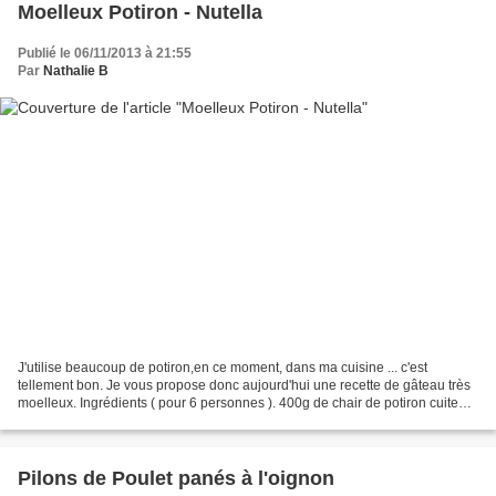
Moelleux Potiron - Nutella
Publié le 06/11/2013 à 21:55
Par
Nathalie B
J'utilise beaucoup de potiron,en ce moment, dans ma cuisine ... c'est
tellement bon. Je vous propose donc aujourd'hui une recette de gâteau très
moelleux. Ingrédients ( pour 6 personnes ). 400g de chair de potiron cuite
240g de farine 150g de sucre en...
Pilons de Poulet panés à l'oignon