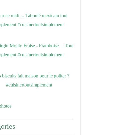
photos
ories