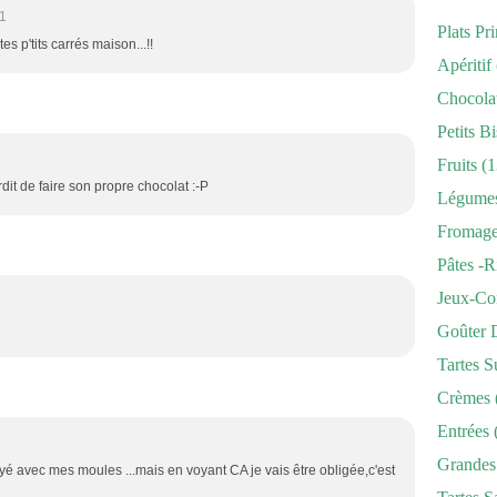
1
Plats Pr
es p'tits carrés maison...!!
Apéritif
Chocola
Petits Bi
Fruits
(1
erdit de faire son propre chocolat :-P
Légume
Fromag
Pâtes -r
Jeux-Co
Goûter 
Tartes S
Crèmes
Entrées
Grandes
sayé avec mes moules ...mais en voyant CA je vais être obligée,c'est