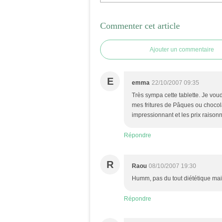
Commenter cet article
Ajouter un commentaire
E
emma
22/10/2007 09:35
Très sympa cette tablette. Je vou
mes fritures de Pâques ou chocola
impressionnant et les prix raison
Répondre
R
Raou
08/10/2007 19:30
Humm, pas du tout diététique mais 
Répondre