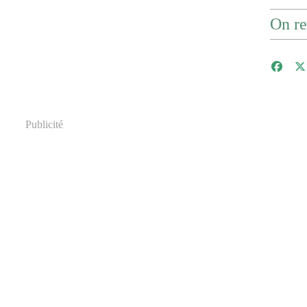
On re
Publicité