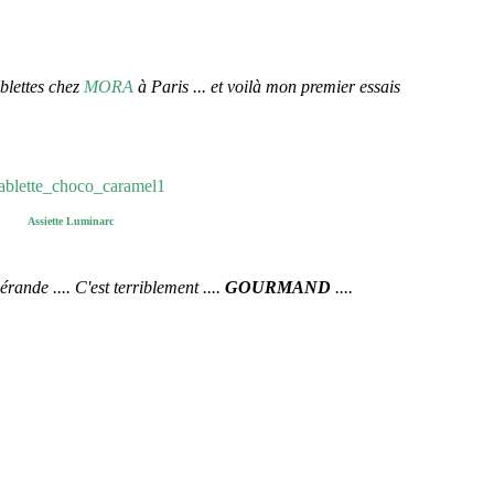
ablettes chez
MORA
à Paris ... et voilà mon premier essais
Assiette Luminarc
ande .... C'est terriblement ....
GOURMAND
....