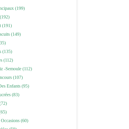
incipaux
(199)
(192)
t
(191)
scuits
(149)
35)
s
(135)
es
(112)
iz -semoule
(112)
ncours
(107)
Des Enfants
(95)
ucrées
(83)
(72)
(65)
 Occasions
(60)