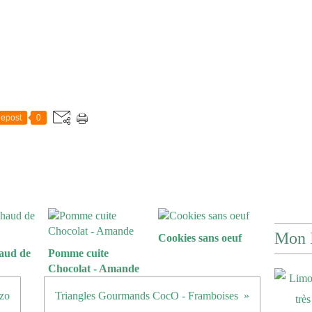
epost
0
Mon 
Cookies sans oeuf
aud de
Pomme cuite
Chocolat - Amande
izo
Triangles Gourmands CocO - Framboises