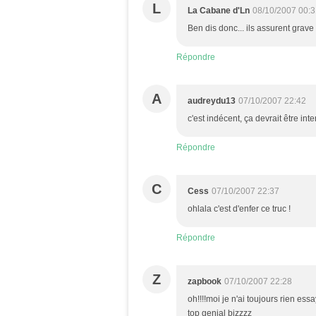
L
La Cabane d'Ln
08/10/2007 00:3
Ben dis donc... ils assurent grave t
Répondre
A
audreydu13
07/10/2007 22:42
c'est indécent, ça devrait être int
Répondre
C
Cess
07/10/2007 22:37
ohlala c'est d'enfer ce truc !
Répondre
Z
zapbook
07/10/2007 22:28
oh!!!!moi je n'ai toujours rien es
top genial bizzzz