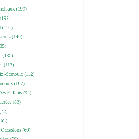
incipaux
(199)
(192)
t
(191)
scuits
(149)
35)
s
(135)
es
(112)
iz -semoule
(112)
ncours
(107)
Des Enfants
(95)
ucrées
(83)
(72)
(65)
 Occasions
(60)