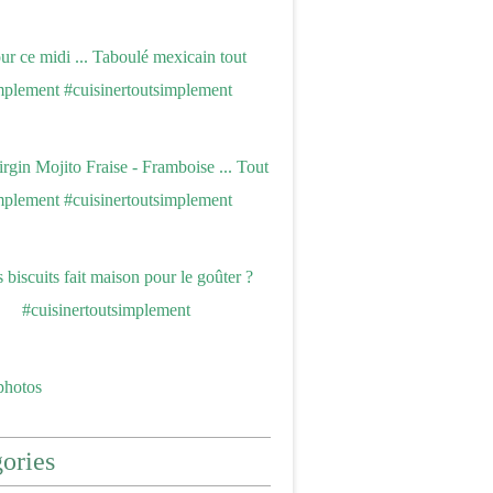
photos
ories