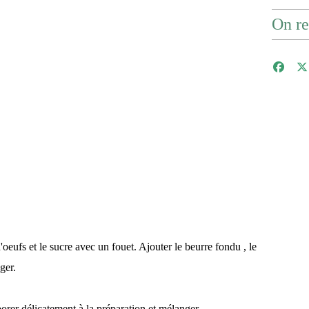
On re
oeufs et le sucre avec un fouet. Ajouter le beurre fondu , le
ger.
porer délicatement à la préparation et mélanger.