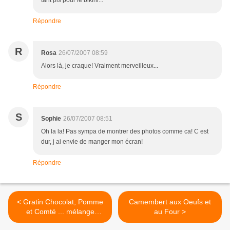
tant pis pour le bikini...
Répondre
R
Rosa
26/07/2007 08:59
Alors là, je craque! Vraiment merveilleux...
Répondre
S
Sophie
26/07/2007 08:51
Oh la la! Pas sympa de montrer des photos comme ca! C est
dur, j ai envie de manger mon écran!
Répondre
< Gratin Chocolat, Pomme
Camembert aux Oeufs et
et Comté ... mélange
au Four >
surprenant ...