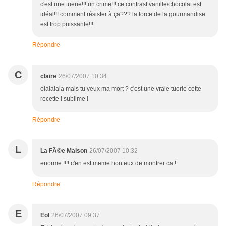
c'est une tuerie!!! un crime!!! ce contrast vanille/chocolat est
idéal!!! comment résister à ça??? la force de la gourmandise
est trop puissante!!!
Répondre
C
claire
26/07/2007 10:34
olalalala mais tu veux ma mort ? c'est une vraie tuerie cette
recette ! sublime !
Répondre
L
La FÃ©e Maison
26/07/2007 10:32
enorme !!!! c'en est meme honteux de montrer ca !
Répondre
E
Eol
26/07/2007 09:37