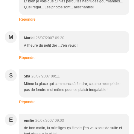
Et bien je vois que tu n'as perdu tes habitudes gourmandes...
Quel régal... Les photos sont... alléchantes!
Répondre
M
Muriel
26/07/2007 09:20
A l'heure du petit dej ...J'en veux !
Répondre
$
$ha
26/07/2007 09:11
Même la glace qui commence à fondre, cela ne m'empêche
pas de fondre moi même pour ce plaisir inégalable!
Répondre
E
emilie
26/07/2007 09:03
de bon matin, tu m'infliges ça !! mais j'en veux tout de suite et