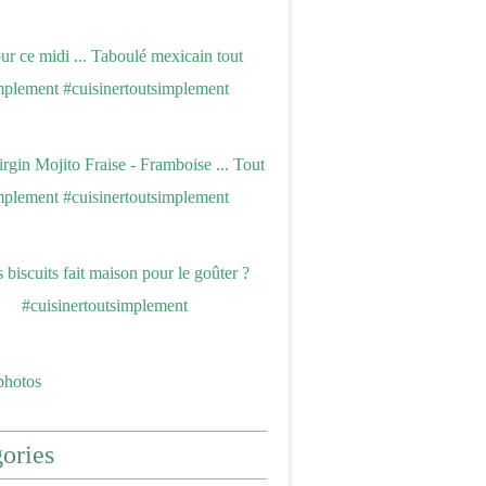
photos
ories