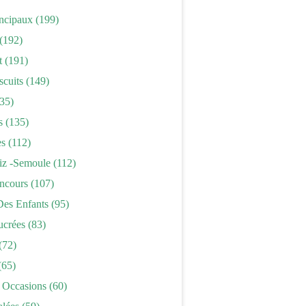
incipaux
(199)
(192)
t
(191)
scuits
(149)
35)
s
(135)
es
(112)
iz -semoule
(112)
ncours
(107)
Des Enfants
(95)
ucrées
(83)
(72)
(65)
 Occasions
(60)