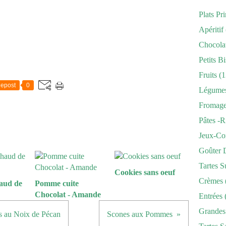
Plats Pr
Apéritif
Chocola
Petits Bi
Fruits
(1
epost
0
Légume
Fromag
Pâtes -r
Jeux-Co
Goûter 
Tartes S
Cookies sans oeuf
Crèmes
aud de
Pomme cuite
Chocolat - Amande
Entrées
Grandes
s au Noix de Pécan
Scones aux Pommes