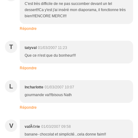
C'est très difficile de ne pas succomber devant un tel
dessert!!Ca y'est j'ai inséré mon diaporama, il fonctionne très
bien!!!ENCORE MERCI!!!
Répondre
T
tatyval
01/03/2007 11:23
Que ce n'est que du bonheur!!!
Répondre
L
lncharlotte
01/03/2007 10:07
gourmande va!!!bisous Nath
Répondre
V
valÃ©rie
01/03/2007 09:58
banane- chocolat et simplicité...cela donne faim!!