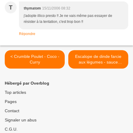
T
thymatom
15/11/2006 08:32
j'adopte illico presto !! Je ne vais même pas essayer de
résister à la tentation, c'est trop bon !!
Répondre
< Crumble Poulet - Coco -
Escalope de dinde farcie
Curry
aux légumes - sauce
camembert >
Hébergé par Overblog
Top articles
Pages
Contact
Signaler un abus
C.G.U.