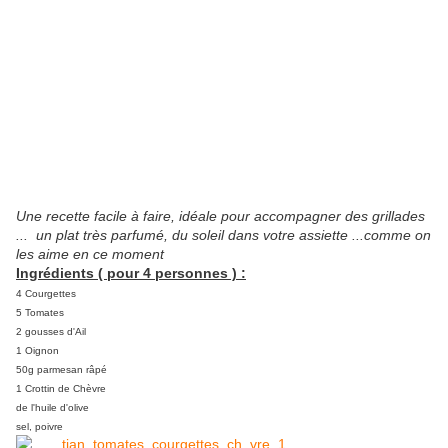
Une recette facile à faire, idéale pour accompagner des grillades
... un plat très parfumé, du soleil dans votre assiette ...comme on
les aime en ce moment
Ingrédients ( pour 4 personnes ) :
4 Courgettes
5 Tomates
2 gousses d'Ail
1 Oignon
50g parmesan râpé
1 Crottin de Chèvre
de l'huile d'olive
sel, poivre