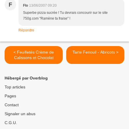
F
Flo
13/06/2007 09:20
Superbe pizza sucrée ! Tu devrais concourir sur le site
750g.com "Ramène ta fraise" !
Répondre
< Feuilletés Crème de
Tarte Fenouil - Abricots >
Calissons et Chocolat
Hébergé par Overblog
Top articles
Pages
Contact
Signaler un abus
C.G.U.