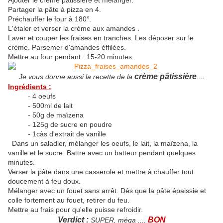
Ajouter le crème pâtissière et mélanger.
Partager la pâte à pizza en 4.
Préchauffer le four à 180°.
L'étaler et verser la crème aux amandes .
Laver et couper les fraises en tranches. Les déposer sur le
crème. Parsemer d'amandes éffilées.
Mettre au four pendant 15-20 minutes.
crème pâtissière
Je vous donne aussi la recette de la
....
Ingrédients :
- 4 oeufs
- 500ml de lait
- 50g de maïzena
- 125g de sucre en poudre
- 1càs d'extrait de vanille
Dans un saladier, mélanger les oeufs, le lait, la maïzena, la
vanille et le sucre. Battre avec un batteur pendant quelques
minutes.
Verser la pâte dans une casserole et mettre à chauffer tout
doucement à feu doux.
Mélanger avec un fouet sans arrêt. Dés que la pâte épaissie et
colle fortement au fouet, retirer du feu.
Mettre au frais pour qu'elle puisse refroidir.
Verdict
:
BON
SUPER, méga ....