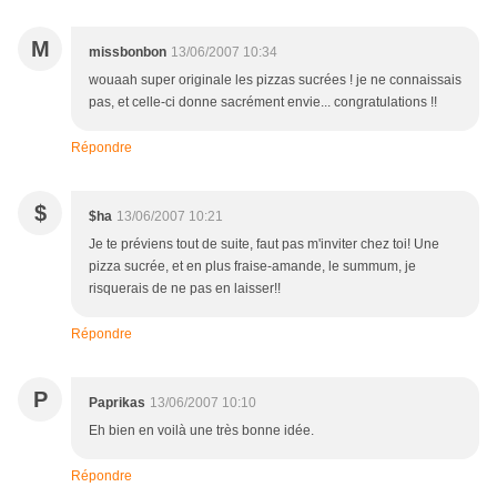
M
missbonbon
13/06/2007 10:34
wouaah super originale les pizzas sucrées ! je ne connaissais
pas, et celle-ci donne sacrément envie... congratulations !!
Répondre
$
$ha
13/06/2007 10:21
Je te préviens tout de suite, faut pas m'inviter chez toi! Une
pizza sucrée, et en plus fraise-amande, le summum, je
risquerais de ne pas en laisser!!
Répondre
P
Paprikas
13/06/2007 10:10
Eh bien en voilà une très bonne idée.
Répondre