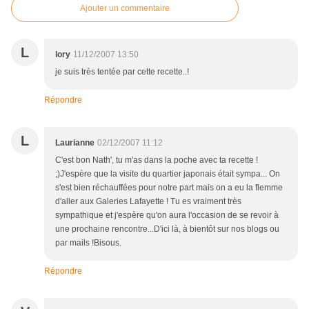
Ajouter un commentaire
L
lory
11/12/2007 13:50
je suis très tentée par cette recette..!
Répondre
L
Laurianne
02/12/2007 11:12
C'est bon Nath', tu m'as dans la poche avec ta recette !
;)J'espère que la visite du quartier japonais était sympa... On
s'est bien réchauffées pour notre part mais on a eu la flemme
d'aller aux Galeries Lafayette ! Tu es vraiment très
sympathique et j'espère qu'on aura l'occasion de se revoir à
une prochaine rencontre...D'ici là, à bientôt sur nos blogs ou
par mails !Bisous.
Répondre