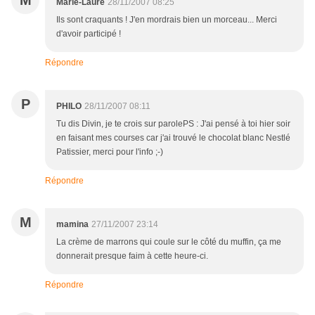
M
Marie-Laure
28/11/2007 08:25
Ils sont craquants ! J'en mordrais bien un morceau... Merci
d'avoir participé !
Répondre
P
PHILO
28/11/2007 08:11
Tu dis Divin, je te crois sur parolePS : J'ai pensé à toi hier soir
en faisant mes courses car j'ai trouvé le chocolat blanc Nestlé
Patissier, merci pour l'info ;-)
Répondre
M
mamina
27/11/2007 23:14
La crème de marrons qui coule sur le côté du muffin, ça me
donnerait presque faim à cette heure-ci.
Répondre