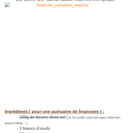
Ingrédients ( pour une quinzaine de financiers ) :
-
100g de beurre demi sel
(
je l'ai oublié cette fois mais c'était bon
quand même ...)
- 3 blancs d'oeufs