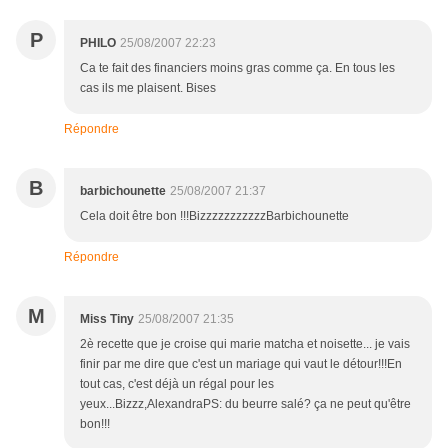
P
PHILO
25/08/2007 22:23
Ca te fait des financiers moins gras comme ça. En tous les
cas ils me plaisent. Bises
Répondre
B
barbichounette
25/08/2007 21:37
Cela doit être bon !!!BizzzzzzzzzzzBarbichounette
Répondre
M
Miss Tiny
25/08/2007 21:35
2è recette que je croise qui marie matcha et noisette... je vais
finir par me dire que c'est un mariage qui vaut le détour!!!En
tout cas, c'est déjà un régal pour les
yeux...Bizzz,AlexandraPS: du beurre salé? ça ne peut qu'être
bon!!!