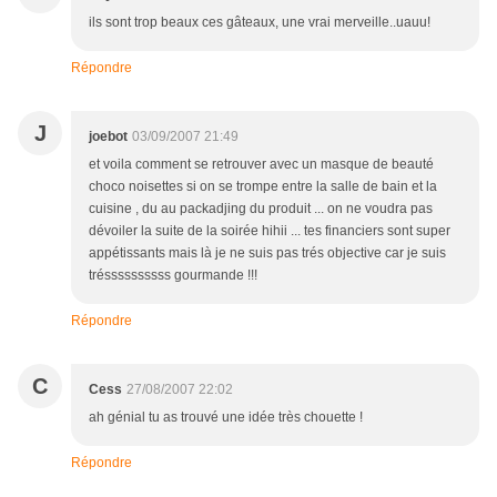
ils sont trop beaux ces gâteaux, une vrai merveille..uauu!
Répondre
J
joebot
03/09/2007 21:49
et voila comment se retrouver avec un masque de beauté
choco noisettes si on se trompe entre la salle de bain et la
cuisine , du au packadjing du produit ... on ne voudra pas
dévoiler la suite de la soirée hihii ... tes financiers sont super
appétissants mais là je ne suis pas trés objective car je suis
tréssssssssss gourmande !!!
Répondre
C
Cess
27/08/2007 22:02
ah génial tu as trouvé une idée très chouette !
Répondre