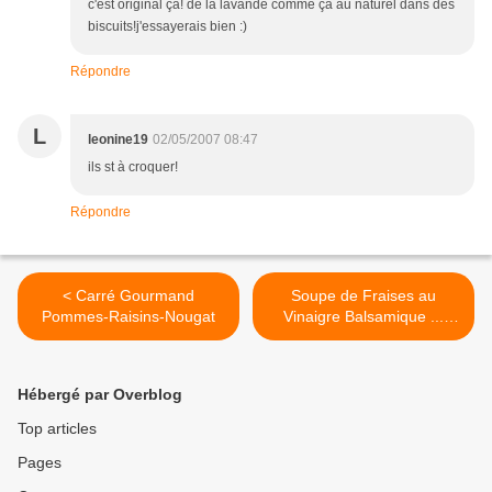
c'est original ça! de la lavande comme ça au naturel dans des
biscuits!j'essayerais bien :)
Répondre
L
leonine19
02/05/2007 08:47
ils st à croquer!
Répondre
< Carré Gourmand
Soupe de Fraises au
Pommes-Raisins-Nougat
Vinaigre Balsamique ...
pour Réquia >
Hébergé par Overblog
Top articles
Pages