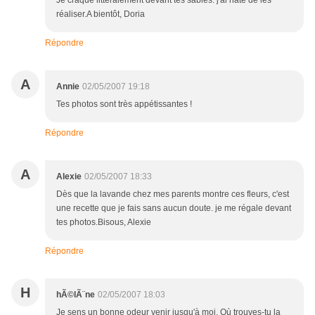
Je craque littéralement devant tes sablés. j'ai hâte de les
réaliser.A bientôt, Doria
Répondre
A
Annie
02/05/2007 19:18
Tes photos sont très appétissantes !
Répondre
A
Alexie
02/05/2007 18:33
Dès que la lavande chez mes parents montre ces fleurs, c'est
une recette que je fais sans aucun doute. je me régale devant
tes photos.Bisous, Alexie
Répondre
H
hÃ©lÃ¨ne
02/05/2007 18:03
Je sens un bonne odeur venir jusqu'à moi. Où trouves-tu la