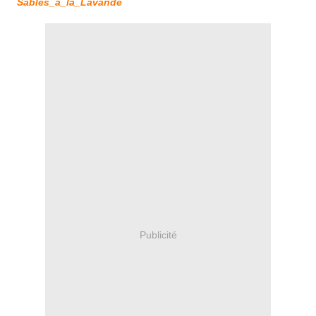
Sables_a_la_Lavande
Publicité