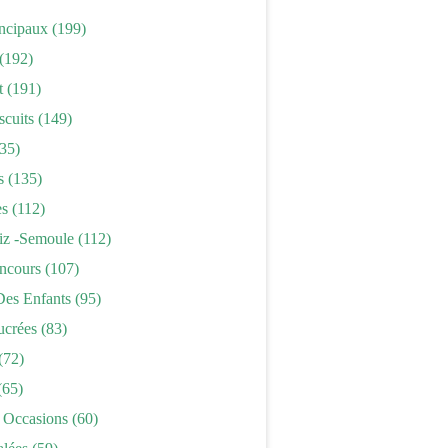
incipaux
(199)
(192)
t
(191)
scuits
(149)
35)
s
(135)
es
(112)
iz -semoule
(112)
ncours
(107)
Des Enfants
(95)
ucrées
(83)
(72)
(65)
 Occasions
(60)