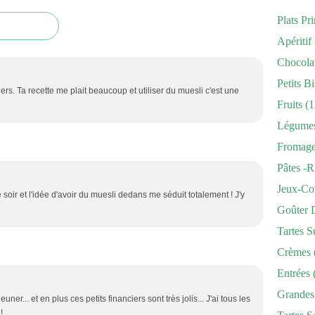
Plats Pr
Apéritif
Chocola
Petits Bi
iers. Ta recette me plait beaucoup et utiliser du muesli c'est une
Fruits
(1
Légume
Fromag
Pâtes -r
Jeux-Co
 soir et l'idée d'avoir du muesli dedans me séduit totalement ! J'y
Goûter 
Tartes S
Crèmes
Entrées
Grandes
uner... et en plus ces petits financiers sont très jolis... J'ai tous les
!