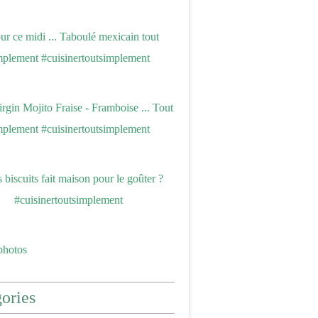
photos
ories