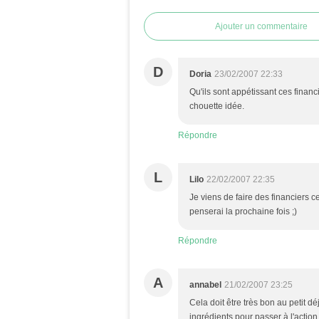
Ajouter un commentaire
D
Doria
23/02/2007 22:33
Qu'ils sont appétissant ces financ
chouette idée.
Répondre
L
Lilo
22/02/2007 22:35
Je viens de faire des financiers ce
penserai la prochaine fois ;)
Répondre
A
annabel
21/02/2007 23:25
Cela doit être très bon au petit déje
ingrédients pour passer à l'action 