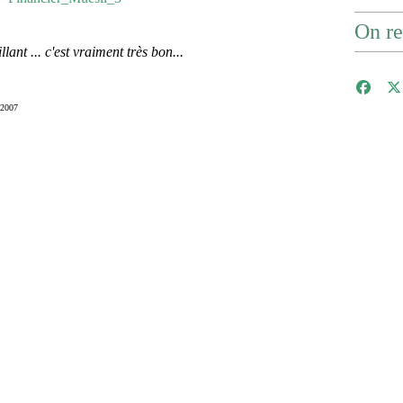
On re
llant ... c'est vraiment très bon...
 2007