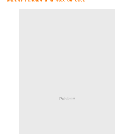
Muffins_Fondant_a_la_Noix_de_Coco
Publicité