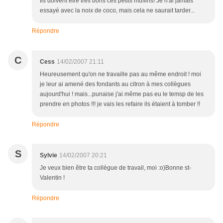
Ils doivent être très bons ces petits muffins! Je n'ai jamais
essayé avec la noix de coco, mais cela ne saurait tarder...
Répondre
C
Cess
14/02/2007 21:11
Heureusement qu'on ne travaille pas au même endroit ! moi
je leur ai amené des fondants au citron à mes collègues
aujourd'hui ! mais...punaise j'ai même pas eu le temsp de les
prendre en photos !!! je vais les refaire ils étaient à tomber !!
Répondre
S
Sylvie
14/02/2007 20:21
Je veux bien être ta collègue de travail, moi :o)Bonne st-
Valentin !
Répondre