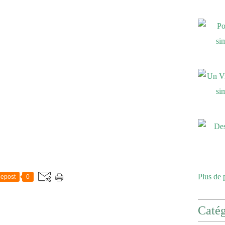
Plus de 
epost
0
Catég