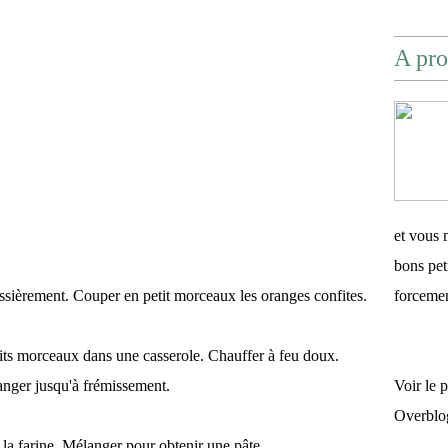
A pro
et vous 
bons pet
ossièrement. Couper en petit morceaux les oranges confites.
forceme
tits morceaux dans une casserole. Chauffer à feu doux.
langer jusqu'à frémissement.
Voir le 
Overblo
t la farine. Mélanger pour obtenir une pâte.