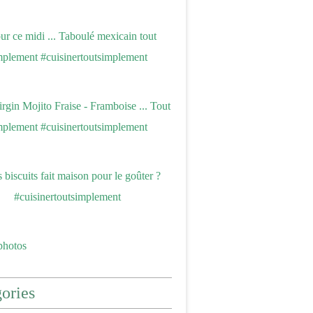
photos
ories