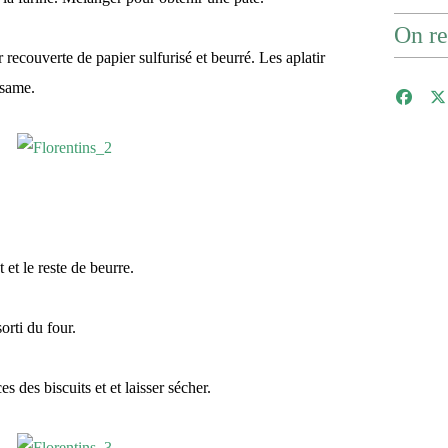
On re
r recouverte de papier sulfurisé et beurré. Les aplatir
ésame.
et le reste de beurre.
sorti du four.
s des biscuits et et laisser sécher.