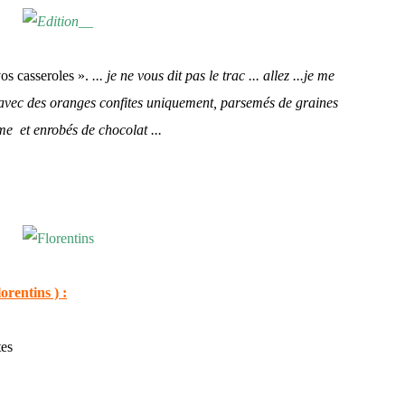
os casseroles ».
... je ne vous dit pas le trac ... allez ...je me
ns avec des oranges confites uniquement, parsemés de graines
me et enrobés de chocolat ...
orentins ) :
es