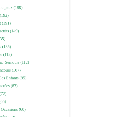
incipaux
(199)
(192)
t
(191)
scuits
(149)
35)
s
(135)
es
(112)
iz -semoule
(112)
ncours
(107)
Des Enfants
(95)
ucrées
(83)
(72)
(65)
 Occasions
(60)