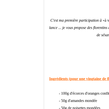
C'est ma première participation à
«à v
lance ... je vous propose des florenti
de sésa
Ingrédients (pour une vingtaine de fl
- 100g d'écorces d'oranges confit
- 50g d'amandes mondée
- 50g de noisettes mondées