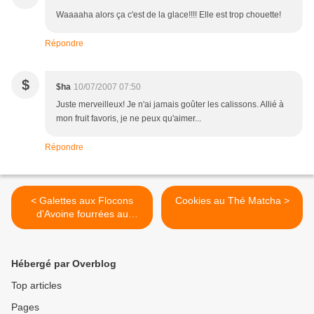
Waaaaha alors ça c'est de la glace!!!! Elle est trop chouette!
Répondre
$
$ha
10/07/2007 07:50
Juste merveilleux! Je n'ai jamais goûter les calissons. Allié à
mon fruit favoris, je ne peux qu'aimer...
Répondre
< Galettes aux Flocons
Cookies au Thé Matcha >
d'Avoine fourrées au
Chocolat
Hébergé par Overblog
Top articles
Pages