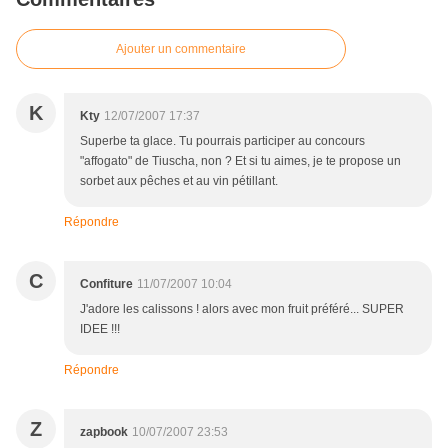
Ajouter un commentaire
K
Kty
12/07/2007 17:37
Superbe ta glace. Tu pourrais participer au concours
"affogato" de Tiuscha, non ? Et si tu aimes, je te propose un
sorbet aux pêches et au vin pétillant.
Répondre
C
Confiture
11/07/2007 10:04
J'adore les calissons ! alors avec mon fruit préféré... SUPER
IDEE !!!
Répondre
Z
zapbook
10/07/2007 23:53