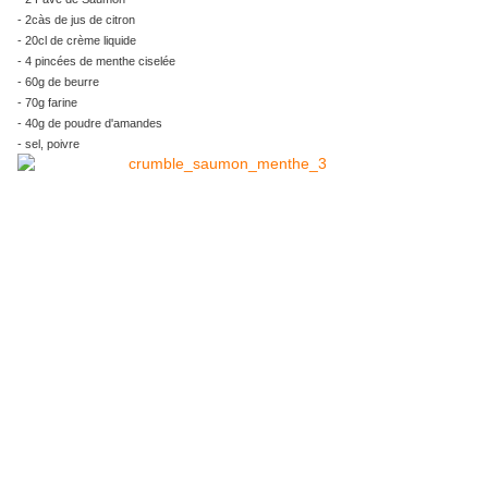
- 2càs de jus de citron
- 20cl de crème liquide
- 4 pincées de menthe ciselée
- 60g de beurre
- 70g farine
- 40g de poudre d'amandes
- sel, poivre