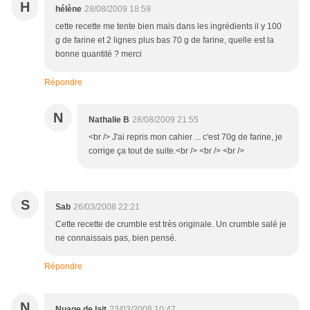
H
hélène
28/08/2009 18:59
cette recette me tente bien mais dans les ingrédients il y 100
g de farine et 2 lignes plus bas 70 g de farine, quelle est la
bonne quantité ? merci
Répondre
N
Nathalie B
28/08/2009 21:55
<br /> J'ai repris mon cahier ... c'est 70g de farine, je
corrige ça tout de suite.<br /> <br /> <br />
S
Sab
26/03/2008 22:21
Cette recette de crumble est très originale. Un crumble salé je
ne connaissais pas, bien pensé.
Répondre
N
Nuage de lait
23/03/2008 10:47