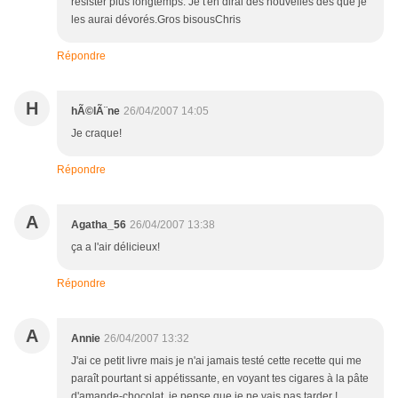
résister plus longtemps. Je t'en dirai des nouvelles dès que je
les aurai dévorés.Gros bisousChris
Répondre
H
hÃ©lÃ¨ne
26/04/2007 14:05
Je craque!
Répondre
A
Agatha_56
26/04/2007 13:38
ça a l'air délicieux!
Répondre
A
Annie
26/04/2007 13:32
J'ai ce petit livre mais je n'ai jamais testé cette recette qui me
paraît pourtant si appétissante, en voyant tes cigares à la pâte
d'amande-chocolat, je pense que je ne vais pas tarder !