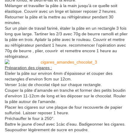
sucre fondu, le beurre-lait et la levure.
Mélanger et travailler la pâte à la main jusqu'à ce quelle soit
élastique. Couvrir avec un linge et laisser reposer 2 heures.
Retourner la pâte et la mettre au réfrigérateur pendant 30
minutes.
Sur un plain de travail fariné, étaler la pâte en un rectangle 3 fois
long que large. Tartiner les 2/3 avec 70g de beurre ramolli et plier
la pâte en trois. Aplatir la pête avec le rouleau. Couvrir et mettre
au réfrigérateur pendant 1 heure. recommencer l'opération avec
70g de beurre , plier, couvrir et remettre encore 1 heure au
réfrigérateur.
Préparation des cigares :
Eteler la pâte sur environ 4mm d'épaisseur et couper des
rectangles d'environ 9cm sur 12cm.
Verser 1càc de chocolat râpé sur chaque rectangle.
Couper la pâte d'amande en tranche et former des petits boudin
d'environ 11-12cm de long et les déposer sur le chocolat. Rouler
la pâte autour de l'amande.
Placer les cigares sur une plaque de four recouverte de papier
sulfurisé. Laisser reposer 1 heure.
Préchauffer le four à 250°.
Battre le jaune d'oeuf avec 1càc d'eau. Badigeonner les cigares.
Saupoudrer légèrement de sucre en poudre
.