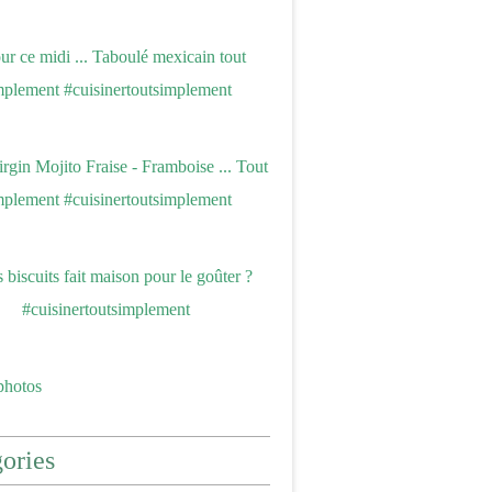
photos
ories