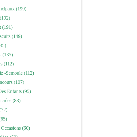
incipaux
(199)
(192)
t
(191)
scuits
(149)
35)
s
(135)
es
(112)
iz -semoule
(112)
ncours
(107)
Des Enfants
(95)
ucrées
(83)
(72)
(65)
 Occasions
(60)