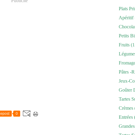
Publicité
Plats Pr
Apéritif
Chocola
Petits Bi
Fruits
(1
Légume
Fromag
Pâtes -r
Jeux-Co
Goûter 
Tartes S
Crèmes
epost
0
Entrées
Grandes