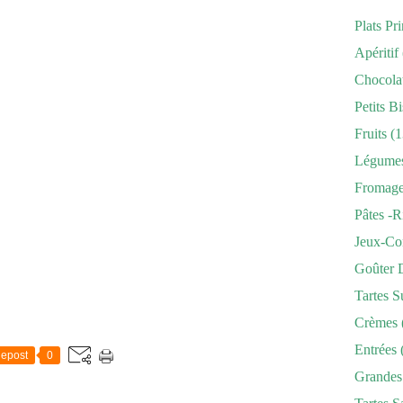
Plats Pr
Apéritif
Chocola
Petits Bi
Fruits
(1
Légume
Fromag
Pâtes -r
Jeux-Co
Goûter 
Tartes S
Crèmes
Entrées
epost
0
Grandes