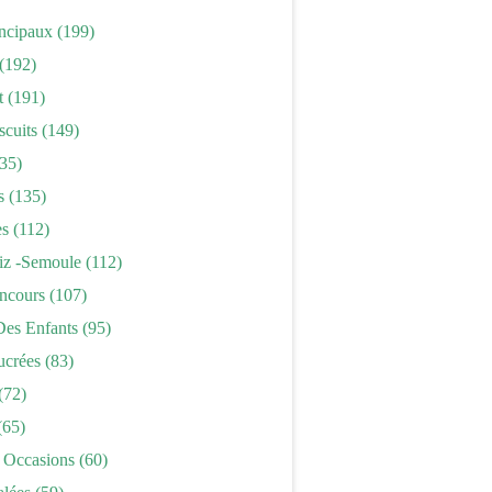
incipaux
(199)
(192)
t
(191)
scuits
(149)
35)
s
(135)
es
(112)
iz -semoule
(112)
ncours
(107)
Des Enfants
(95)
ucrées
(83)
(72)
(65)
 Occasions
(60)