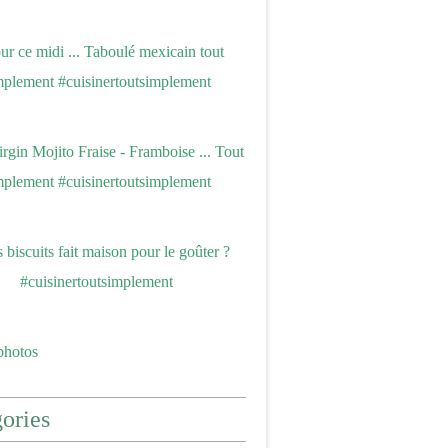
photos
ories