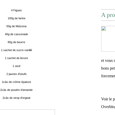
4 Figues
A pro
100g de farine
50g de Maïzena
40g de cassonade
80g de beurre
1 sachet de sucre vanillé
1 sachet de levure
et vous 
1 oeuf
bons pet
2 jaunes d'oeufs
forceme
1càs de crème épaisse
2càs de poudre d'amande
2càs de sirop d'orgeat
Voir le 
Overblo