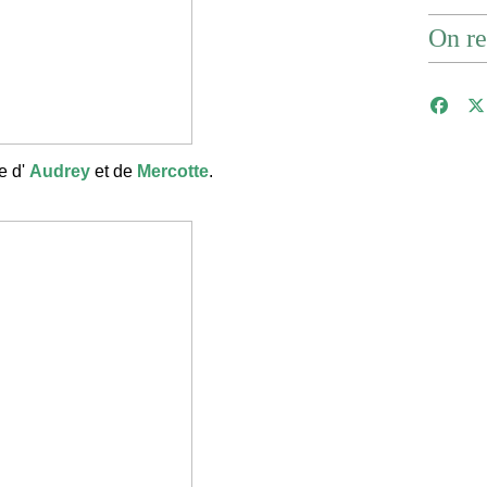
On re
e d'
Audrey
et de
Mercotte
.