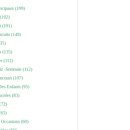
incipaux
(199)
(192)
t
(191)
scuits
(149)
35)
s
(135)
es
(112)
iz -semoule
(112)
ncours
(107)
Des Enfants
(95)
ucrées
(83)
(72)
(65)
 Occasions
(60)