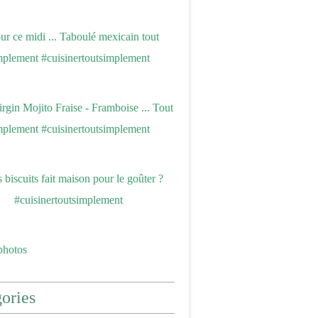
photos
ories