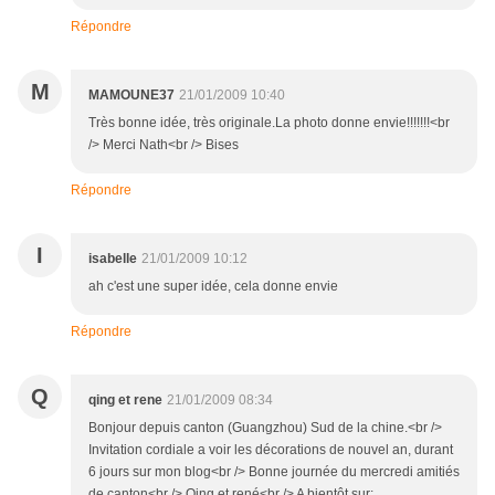
Répondre
M
MAMOUNE37
21/01/2009 10:40
Très bonne idée, très originale.La photo donne envie!!!!!!!<br
/> Merci Nath<br /> Bises
Répondre
I
isabelle
21/01/2009 10:12
ah c'est une super idée, cela donne envie
Répondre
Q
qing et rene
21/01/2009 08:34
Bonjour depuis canton (Guangzhou) Sud de la chine.<br />
Invitation cordiale a voir les décorations de nouvel an, durant
6 jours sur mon blog<br /> Bonne journée du mercredi amitiés
de canton<br /> Qing et rené<br /> A bientôt sur: