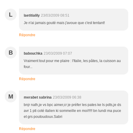
L
laetitialily
23/03/2009 08:51
Je n'ai jamais gouté mais j'avoue que c'est tentant!
Répondre
B
babouchka
23/03/2009 07:07
Vraiment tout pour me plaire : l'Italie, les pâtes, la cuisson au
four...
Répondre
M
merabet sabrina
23/03/2009 06:38
bnjr nath,je vs bpc aimer,cr je préfer les pates ke ls pdts,je ds
avr 1 pti coté italien ki sommeille en moi!!!!! bn lundi ma puce
et grs poutoudoux.Sabri
Répondre