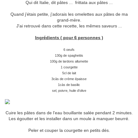
Qui dit Italie, dit pâtes ... frittata aux pâtes ...
Quand j'étais petite, j'adorais les omelettes aux pâtes de ma
grand-mère.
J'ai retrouvé dans cette recette, les mêmes saveurs ...
Ingrédients ( pour 6 personnes )
6 oeufs
130g de spaghettis
100g de lardons allumette
1 courgette
5cl de lait
3càs de crème épaisse
1càs de basilic
sel, poivre, huile d'olive
Cuire les pâtes dans de l'eau bouillante salée pendant 2 minutes.
Les égoutter et les installer dans un moule à manquer beurré.
Peler et couper la courgette en petits dés.