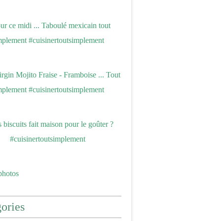
photos
ories