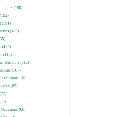
incipaux
(199)
(192)
t
(191)
scuits
(149)
35)
s
(135)
es
(112)
iz -semoule
(112)
ncours
(107)
Des Enfants
(95)
ucrées
(83)
(72)
(65)
 Occasions
(60)