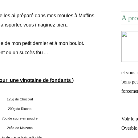
 je les ai préparé dans mes moules à Muffins.
A pro
transporter, vous imaginez bien...
cole de mon petit dernier et à mon boulot.
ont eu un succès fou ...
et vous 
pour une vingtaine de fondants )
bons pet
forceme
125g de Chocolat
200g de Ricotta
Voir le 
75g de sucre en poudre
Overblo
2càs de Maizena
càs de crème fraiche liquide