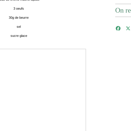
On re
3 oeufs
30g de beurre
sel
sucre glace