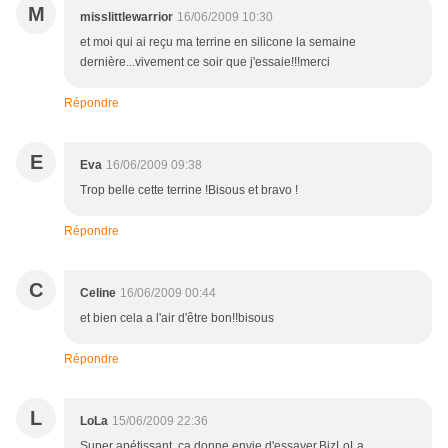
M
misslittlewarrior
16/06/2009 10:30
et moi qui ai reçu ma terrine en silicone la semaine
dernière...vivement ce soir que j'essaie!!!merci
Répondre
E
Eva
16/06/2009 09:38
Trop belle cette terrine !Bisous et bravo !
Répondre
C
Celine
16/06/2009 00:44
et bien cela a l'air d'être bon!!bisous
Répondre
L
LoLa
15/06/2009 22:36
Super apétissant, ça donne envie d'essayer.BizLoLa