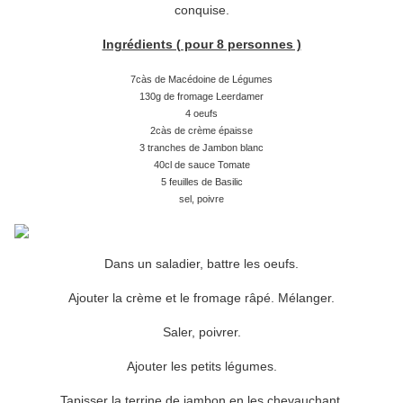
conquise.
Ingrédients ( pour 8 personnes )
7càs de Macédoine de Légumes
130g de fromage Leerdamer
4 oeufs
2càs de crème épaisse
3 tranches de Jambon blanc
40cl de sauce Tomate
5 feuilles de Basilic
sel, poivre
Dans un saladier, battre les oeufs.
Ajouter la crème et le fromage râpé. Mélanger.
Saler, poivrer.
Ajouter les petits légumes.
Tapisser la terrine de jambon en les chevauchant.