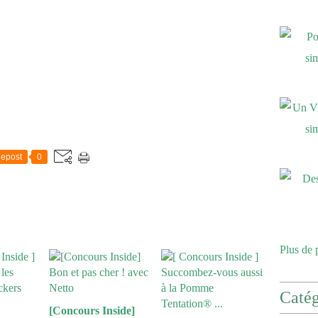
epost
0
Plus de 
Catég
[Concours Inside]