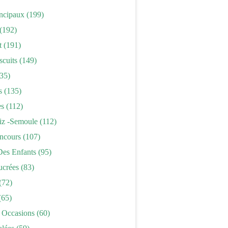
incipaux
(199)
(192)
t
(191)
scuits
(149)
35)
s
(135)
es
(112)
iz -semoule
(112)
ncours
(107)
Des Enfants
(95)
ucrées
(83)
(72)
(65)
 Occasions
(60)