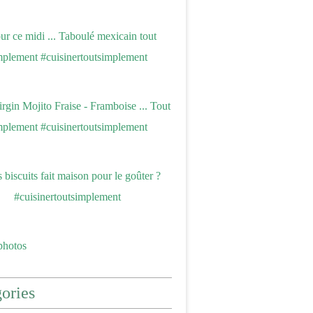
photos
ories