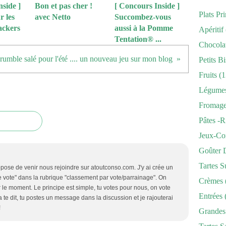
side ]
Bon et pas cher !
[ Concours Inside ]
Plats Pr
 les
avec Netto
Succombez-vous
ackers
aussi à la Pomme
Apéritif
Tentation® ...
Chocola
umble salé pour l'été .... un nouveau jeu sur mon blog
Petits Bi
Fruits
(1
Légume
Fromag
Pâtes -r
Jeux-Co
Goûter 
Tartes S
ropose de venir nous rejoindre sur atoutconso.com. J'y ai crée un
 vote" dans la rubrique "classement par vote/parrainage". On
Crèmes
le moment. Le principe est simple, tu votes pour nous, on vote
Entrées
 ça te dit, tu postes un message dans la discussion et je rajouterai
!
Grandes