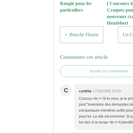
Rougié pour les
[ Concours In
particuliers
Craquez pour
nouveaux cr
Heudebert
Brioche Fleurie
Un Cr
Commenter cet article
Ajouter un commentaire
C
cynthia
17/08/2009 16:50
Coucou,<br /> Si tu veux, je te p
post "inventaire des demandes de
est quelques membres actifs pour 
pour toi. Le site est convivial. Si
ton lien à la recap.<br /> A bientôt