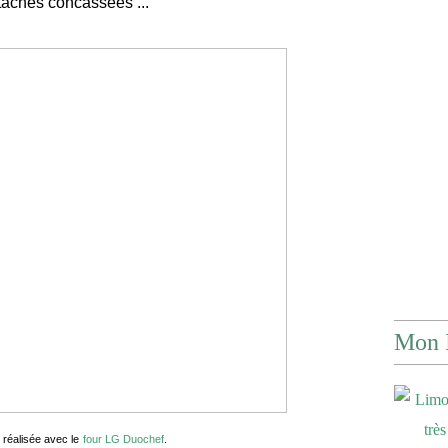
taches concassées ...
Mon 
 réalisée avec le
four LG Duochef
.