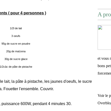
ents ( pour 4 personnes )
A pro
1/2l de lait
3 oeufs
95g de sucre en poudre
20g de maïzena
et vous 
30g de sucre glace
bons pet
1/2càc de pâte de pistache
forceme
e lait, la pâte à pistache, les jaunes d'oeufs, le sucre
a. Fouetter l'ensemble. Couvrir.
Voir le 
Overblo
, puissance 600W, pendant 4 minutes 30.