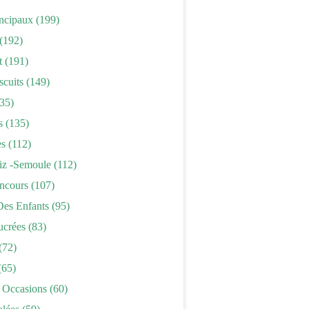
incipaux
(199)
(192)
t
(191)
scuits
(149)
35)
s
(135)
es
(112)
iz -semoule
(112)
ncours
(107)
Des Enfants
(95)
ucrées
(83)
(72)
(65)
 Occasions
(60)