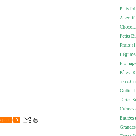
Plats Pr
Apéritif
Chocola
Petits Bi
Fruits
(1
Légume
Fromag
Pâtes -r
Jeux-Co
Goûter 
Tartes S
Crèmes
Entrées
epost
0
Grandes