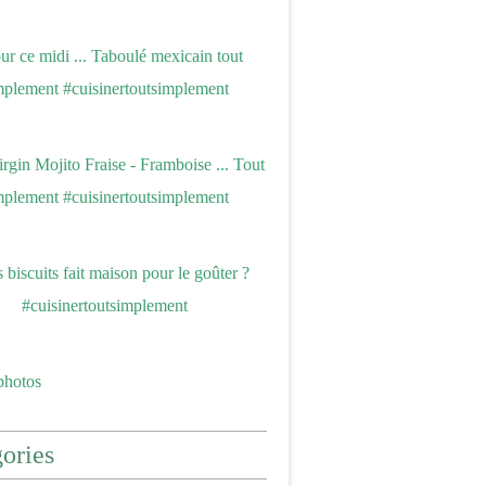
photos
ories