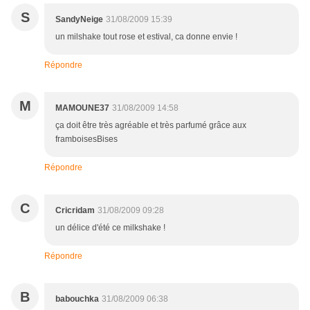
S
SandyNeige
31/08/2009 15:39
un milshake tout rose et estival, ca donne envie !
Répondre
M
MAMOUNE37
31/08/2009 14:58
ça doit être très agréable et très parfumé grâce aux
framboisesBises
Répondre
C
Cricridam
31/08/2009 09:28
un délice d'été ce milkshake !
Répondre
B
babouchka
31/08/2009 06:38