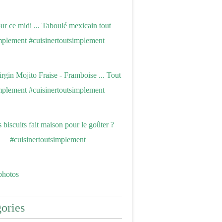
photos
ories