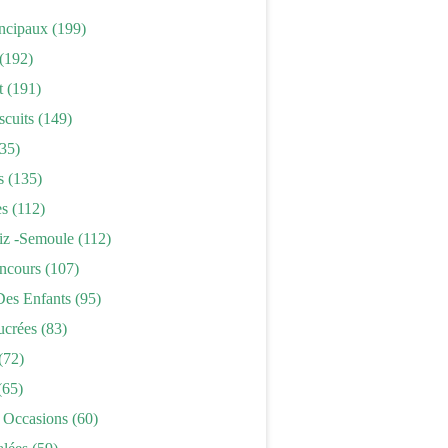
incipaux
(199)
(192)
t
(191)
scuits
(149)
35)
s
(135)
es
(112)
iz -semoule
(112)
ncours
(107)
Des Enfants
(95)
ucrées
(83)
(72)
(65)
 Occasions
(60)