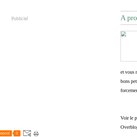
A pro
Publicité
et vous 
bons pet
forceme
Voir le 
Overblo
epost
0