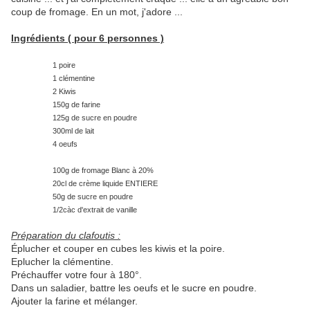
coup de fromage. En un mot, j'adore ...
Ingrédients ( pour 6 personnes )
1 poire
1 clémentine
2 Kiwis
150g de farine
125g de sucre en poudre
300ml de lait
4 oeufs
100g de fromage Blanc à 20%
20cl de crème liquide ENTIERE
50g de sucre en poudre
1/2càc d'extrait de vanille
Préparation du clafoutis :
Éplucher et couper en cubes les kiwis et la poire.
Eplucher la clémentine.
Préchauffer votre four à 180°.
Dans un saladier, battre les oeufs et le sucre en poudre.
Ajouter la farine et mélanger.