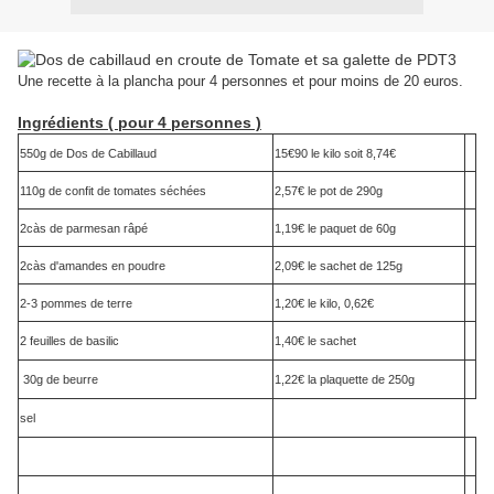
Une recette à la plancha pour 4 personnes et pour moins de 20 euros.
Ingrédients ( pour 4 personnes )
550g de Dos de Cabillaud
15€90 le kilo soit 8,74€
110g de confit de tomates séchées
2,57€ le pot de 290g
2càs de parmesan râpé
1,19€ le paquet de 60g
2càs d'amandes en poudre
2,09€ le sachet de 125g
2-3 pommes de terre
1,20€ le kilo, 0,62€
2 feuilles de basilic
1,40€ le sachet
30g de beurre
1,22€ la plaquette de 250
g
sel