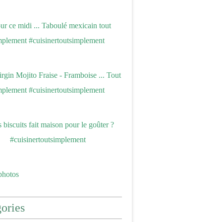
photos
ories