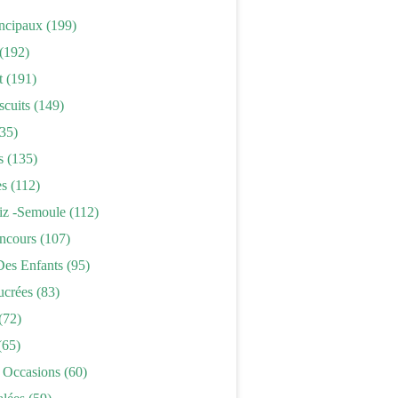
incipaux
(199)
(192)
t
(191)
scuits
(149)
35)
s
(135)
es
(112)
iz -semoule
(112)
ncours
(107)
Des Enfants
(95)
ucrées
(83)
(72)
(65)
 Occasions
(60)