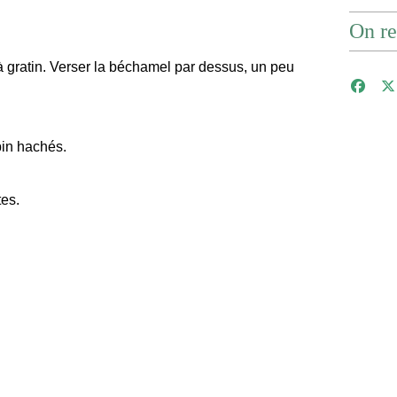
On re
 gratin. Verser la béchamel par dessus, un peu
pin hachés.
tes.