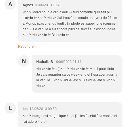
A
Agnès
18/06/2013 10:43
<br /> Merci pour le clin d'oeil ;-) suis contente qu'il t'ait plu
:-)))<br /> <br /> <br /> J'ai trouvé un moule en pyrex de 21 cm
à Monop (pas cher du tout) . Ta photo est super jolie (comme
dab ) . Le vanille a eu encore plus de succès...c'est pour dire...
<br /> <br /> <br /> Bises<br />
Répondre
N
Nathalie B
19/06/2013 21:14
<br /> <br /> ;o))<br /> <br /> <br /> Merci pour l'info.
Je vais regarder ça ce week-end et l' essayer aussi à
la vanille ...<br /> <br /> <br /> Biz<br /> <br /> <br />
<br />
L
lolo
18/06/2013 09:50
<br /> hum, il est magnifique ! moi j'ai testé celui à la vanille et
j'ai adoré !<br />