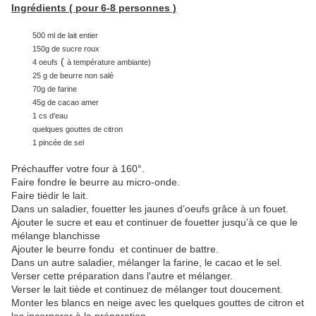
Ingrédients ( pour 6-8 personnes )
500 ml de lait entier
150g de sucre roux
(
4 oeufs
à température ambiante)
25 g de beurre non salé
70g de farine
45g de cacao amer
1 cs d’eau
quelques gouttes de citron
1 pincée de sel
Préchauffer votre four à 160°.
Faire fondre le beurre au micro-onde.
Faire tiédir le lait.
Dans un saladier, fouetter les jaunes d’oeufs grâce à un fouet.
Ajouter le sucre et eau et continuer de fouetter jusqu’à ce que le
mélange blanchisse
Ajouter le beurre fondu et continuer de battre.
Dans un autre saladier, mélanger la farine, le cacao et le sel.
Verser cette préparation dans l'autre et mélanger.
Verser le lait tiède et continuez de mélanger tout doucement.
Monter les blancs en neige avec les quelques gouttes de citron et