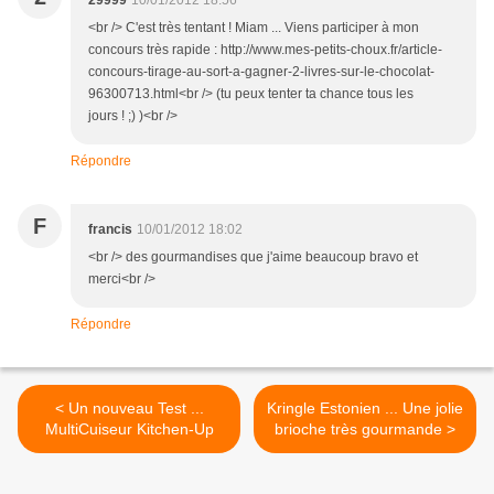
29999
10/01/2012 18:56
<br /> C'est très tentant ! Miam ... Viens participer à mon
concours très rapide : http://www.mes-petits-choux.fr/article-
concours-tirage-au-sort-a-gagner-2-livres-sur-le-chocolat-
96300713.html<br /> (tu peux tenter ta chance tous les
jours ! ;) )<br />
Répondre
F
francis
10/01/2012 18:02
<br /> des gourmandises que j'aime beaucoup bravo et
merci<br />
Répondre
< Un nouveau Test ...
Kringle Estonien ... Une jolie
MultiCuiseur Kitchen-Up
brioche très gourmande >