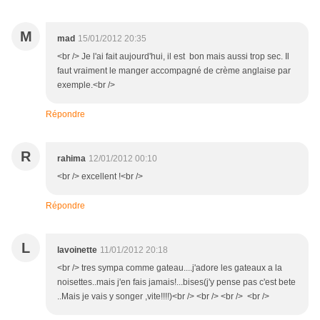
M
mad
15/01/2012 20:35
<br /> Je l'ai fait aujourd'hui, il est bon mais aussi trop sec. Il
faut vraiment le manger accompagné de crème anglaise par
exemple.<br />
Répondre
R
rahima
12/01/2012 00:10
<br /> excellent !<br />
Répondre
L
lavoinette
11/01/2012 20:18
<br /> tres sympa comme gateau....j'adore les gateaux a la
noisettes..mais j'en fais jamais!...bises(j'y pense pas c'est bete
..Mais je vais y songer ,vite!!!!)<br /> <br /> <br /> <br />