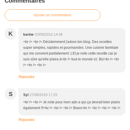
Commentaires
Ajouter un commentaire
K
karine
03/09/2010 14:48
<br /> <br /> Décidemment j'adore ton blog. Des recettes
super simples, rapides et gourmandes. Une cuisine familiale
qui me convient parfaitement :) Et je note cette recette car je
suis sûre qu'elle plaira à<br /> tout le monde ici. Biz<br /> <br
/> <br /> <br />
Répondre
S
Syl
27/08/2010 17:25
<br /> <br /> Je note pour mon ado a qui ça devrait bien plaire
également !!!<br /> <br /> <br /> Bises<br /> <br /> <br /> <br />
Répondre