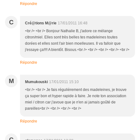
Répondre
C
Cré@tions M@rie
17/01/2011 16:48
<br /> <br /> Bonjour Nathalie B, j'adore ce mélange
citron/miel. Elles sont très belles tes madeleines toutes
dorées et elles sont l'air bien moelleuses. Il va falloir que
j'essaye ça!!!! A bientôt. Bisous.<br /> <br /> <br /> <br /> <br />
Répondre
M
Mumukouski
17/01/2011 15:10
<br /> <br /> Je fais régulièrement des madeleines, je trouve
ça super bon et hyper rapide à faire. Je note ton association
miel / citron car j'avoue que je n'en ai jamais goûté de
pareilles<br /> <br /> <br /> <br />
Répondre
C