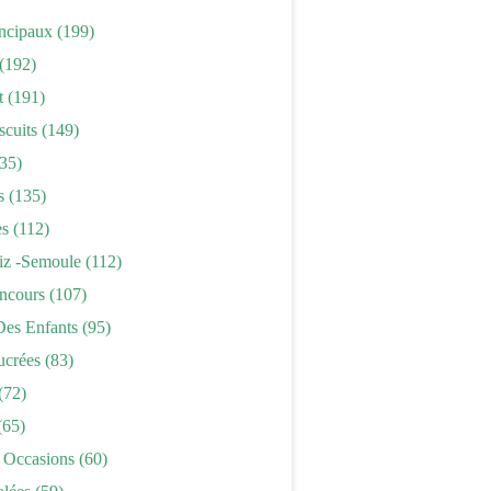
incipaux
(199)
(192)
t
(191)
scuits
(149)
35)
s
(135)
es
(112)
iz -semoule
(112)
ncours
(107)
Des Enfants
(95)
ucrées
(83)
(72)
(65)
 Occasions
(60)