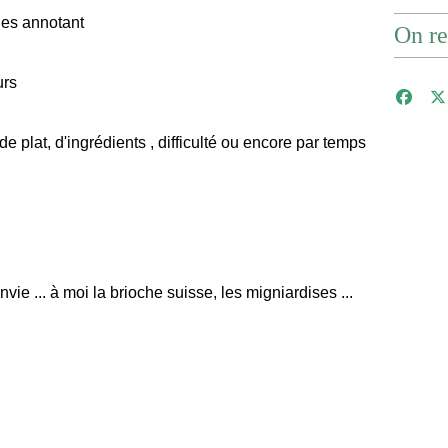
les annotant
On re
urs
e plat, d'ingrédients , difficulté ou encore par temps
e ... à moi la brioche suisse, les migniardises ...