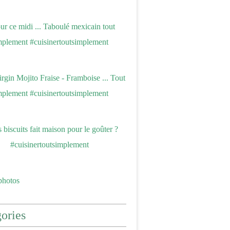
photos
ories