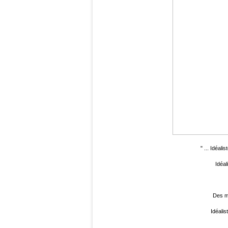
" ... Idéal
Idéal
Des m
Idéalist