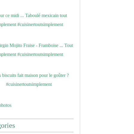
photos
ories