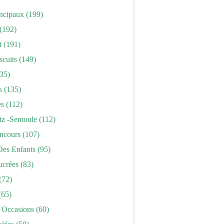
incipaux
(199)
(192)
t
(191)
scuits
(149)
35)
s
(135)
es
(112)
iz -semoule
(112)
ncours
(107)
Des Enfants
(95)
ucrées
(83)
(72)
(65)
 Occasions
(60)