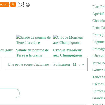
epost
0
Plats Pr
Apéritif
Chocola
Petits Bi
Fruits
(1
Légume
Fromag
Boulgour
Salade de pomme de
Croque Monsieur
Terre à la crème
aux Champignons
Pâtes -r
Jeux-Co
Une petite soupe d'automne ... Potimarron - Marrons
Goûter 
Tartes S
Crèmes
Entrées
Grandes