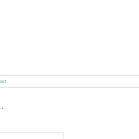
act
.