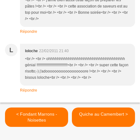
<br /> <br /> j'aime bien aussi cette façon de préparer les
pâtes !<br /> <br /> <br /> cette association de saveurs est au
top pour moi<br /> <br /> <br /> Bonne soirée<br /> <br /> <br
/> <br />
Répondre
L
loloche
22/02/2011 21:40
<br /> <br /> ohhhhhhhhhhhhhhhhhhhhhhhhhhhhhhhhhhh
génial !!!!!!!!!!!!!!!!!!!!!!!!!!!!!!!!!<br /> <br /> <br /> super cette façon
risotto;-) j'adoooooooooooooooooore !<br /> <br /> <br />
bisous loloche<br /> <br /> <br /> <br />
Répondre
< Fondant Marrons -
Quiche au Camembert >
Noisettes