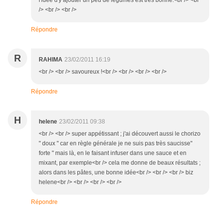
l'idée d'y ajouter un peu de légumes est très bonne.<br /> <br
/> <br /> <br />
Répondre
R
RAHIMA
23/02/2011 16:19
<br /> <br /> savoureux !<br /> <br /> <br /> <br />
Répondre
H
helene
23/02/2011 09:38
<br /> <br /> super appétissant ; j'ai découvert aussi le chorizo
" doux " car en règle générale je ne suis pas très saucisse"
forte " mais là, en le faisant infuser dans une sauce et en
mixant, par exemple<br /> cela me donne de beaux résultats ;
alors dans les pâtes, une bonne idée<br /> <br /> <br /> biz
helene<br /> <br /> <br /> <br />
Répondre