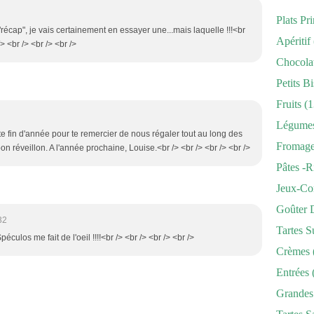
Plats Pr
"récap", je vais certainement en essayer une...mais laquelle !!!<br
Apéritif
/> <br /> <br /> <br />
Chocola
Petits Bi
Fruits
(1
Légume
tte fin d'année pour te remercier de nous régaler tout au long des
Fromag
on réveillon. A l'année prochaine, Louise.<br /> <br /> <br /> <br />
Pâtes -r
Jeux-Co
Goûter 
32
Tartes S
culos me fait de l'oeil !!!!<br /> <br /> <br /> <br />
Crèmes
Entrées
Grandes