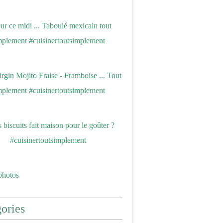
photos
ories