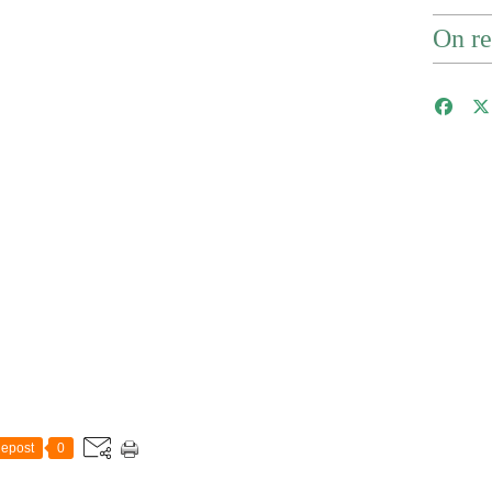
On re
epost
0