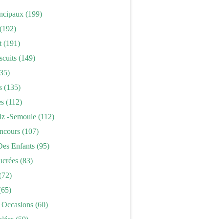
incipaux
(199)
(192)
t
(191)
scuits
(149)
35)
s
(135)
es
(112)
iz -semoule
(112)
ncours
(107)
Des Enfants
(95)
ucrées
(83)
(72)
(65)
 Occasions
(60)