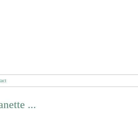
act
anette ...