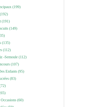
incipaux
(199)
(192)
t
(191)
scuits
(149)
35)
s
(135)
es
(112)
iz -semoule
(112)
ncours
(107)
Des Enfants
(95)
ucrées
(83)
(72)
(65)
 Occasions
(60)