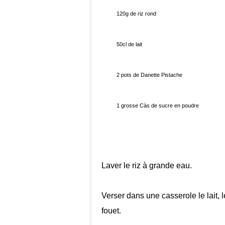
120g de riz rond
50cl de lait
2 pots de Danette Pistache
1 grosse Càs de sucre en poudre
Laver le riz à grande eau.
Verser dans une casserole le lait, 
fouet.