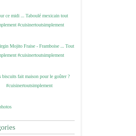
photos
ories