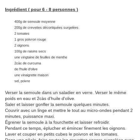
Ingrédient ( pour 6 - 8 personnes )
400g de semoule moyenne
200g de crevettes décortiquées surgelées
2 tomates
1 gros poivron rouge
2 oignons
100g de raisins secs
une vingtaine de feuilles de menthe
2càc de curcuma
de l'huile d'olive
une vinaigrette maison
sel, poivre
Verser la semoule dans un saladier en verre. Verser le même
poids en eau et 2càs d'huile d'olive.
Saler et laisser gonfler la semoule quelques minutes.
Couvrir avec un linge et mettre le tout au micro-ondes pendant 2
minutes, puissance maxi.
Égrener la semoule à la fourchette et laisser refroidir.
Pendant ce temps, éplucher et émincer finement les oignons.
Laver et couper en petits cubes le poivron et les tomates.