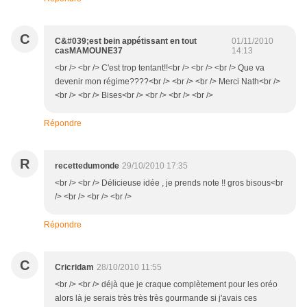
C
C&#039;est bein appétissant en tout
01/11/2010
casMAMOUNE37
14:13
<br /> <br /> C'est trop tentant!!<br /> <br /> <br /> Que va
devenir mon régime????<br /> <br /> <br /> Merci Nath<br />
<br /> <br /> Bises<br /> <br /> <br /> <br />
Répondre
R
recettedumonde
29/10/2010 17:35
<br /> <br /> Délicieuse idée , je prends note !! gros bisous<br
/> <br /> <br /> <br />
Répondre
C
Cricridam
28/10/2010 11:55
<br /> <br /> déjà que je craque complètement pour les oréo
alors là je serais très très très gourmande si j'avais ces