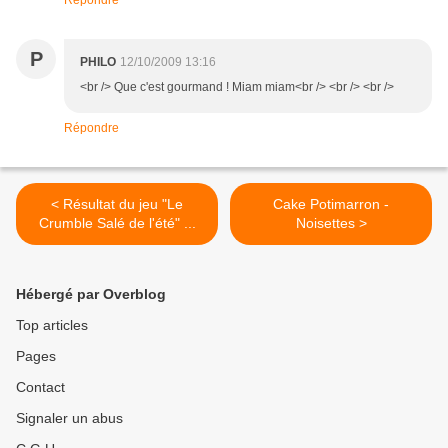
Répondre
P
PHILO
12/10/2009 13:16
<br /> Que c'est gourmand ! Miam miam<br /> <br /> <br />
Répondre
< Résultat du jeu "Le
Cake Potimarron -
Crumble Salé de l'été" ...
Noisettes >
Hébergé par Overblog
Top articles
Pages
Contact
Signaler un abus