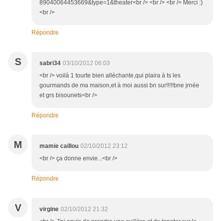
89040064453669&type=1&theater<br /> <br /> <br /> Merci :)
<br />
Répondre
S
sabri34
03/10/2012 06:03
<br /> voilà 1 tourte bien alléchante,qui plaira à ts les
gourmands de ma maison,et à moi aussi bn sur!!!!!bne jrnée
et grs bisounets<br />
Répondre
M
mamie caillou
02/10/2012 23:12
<br /> ça donne envie...<br />
Répondre
V
virgine
02/10/2012 21:32