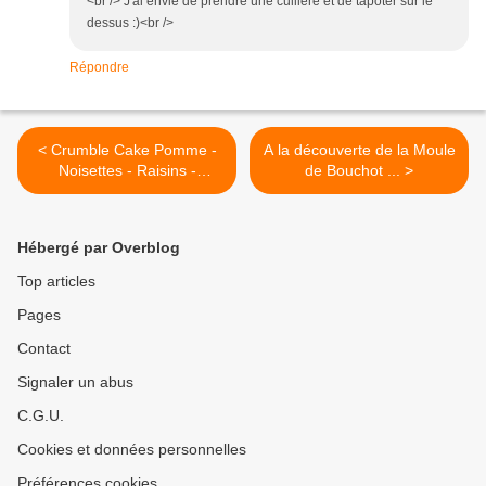
<br /> J'ai envie de prendre une cuillère et de tapoter sur le
dessus :)<br />
Répondre
< Crumble Cake Pomme -
A la découverte de la Moule
Noisettes - Raisins -
de Bouchot ... >
Chocolat
Hébergé par Overblog
Top articles
Pages
Contact
Signaler un abus
C.G.U.
Cookies et données personnelles
Préférences cookies