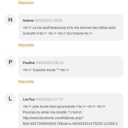
Répondre
H
helene
03/10/2012 09:08
<br /> ca me plaît beaucoup et tu me donnes des idées avec
la tourte !!<br /> <br /> <br /> biz helene<br />
Répondre
P
Pauline
03/10/2012 08:13
<br /> Superbe tourte ^^<br />
Répondre
L
LeeYaa
03/10/2012 07:17
<br /> jolie tourte bien gourmande !<br /> <br /> <br />
Pourrais-tu aimer ma recette ? c'est ici :
http://www.facebook.com/#!/photo.php?
fbid=492734954084178&set=a.485493101475030.113268.2