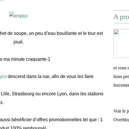
A pro
chet de soupe, un peu d’eau bouillante et le tour est
joué.
et vous 
yco
descend dans la rue, afin de vous les faire
bons pet
forceme
à
Lille
,
Strasbourg
ou encore
Lyon
, dans les stations
x.
Voir le 
ssi bénéficier d’offres promotionnelles tel que : 1
Overblo
produit 100% remboursé).