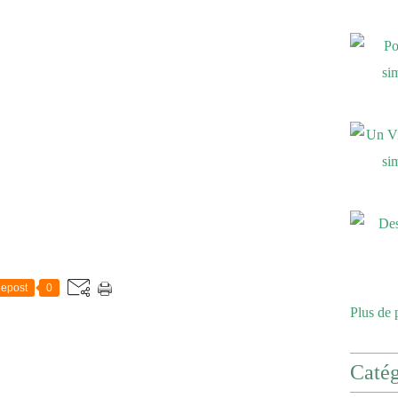
epost
0
Plus de 
Catég