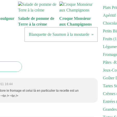
Plats Pr
Apéritif
Boulgour
Salade de pomme de
Croque Monsieur
Chocola
Terre à la crème
aux Champignons
Petits Bi
Blanquette de Saumon à la moutarde
Fruits
(1
Légume
Fromag
Pâtes -r
Jeux-Co
Goûter 
011 16:44
Tartes S
re le fromage et celui là en particulier ta recette est un
Crèmes
 <br /> <br />
Entrées
Grandes