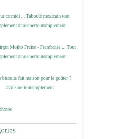
photos
ories