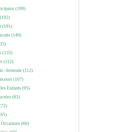
incipaux
(199)
(192)
t
(191)
scuits
(149)
35)
s
(135)
es
(112)
iz -semoule
(112)
ncours
(107)
Des Enfants
(95)
ucrées
(83)
(72)
(65)
 Occasions
(60)