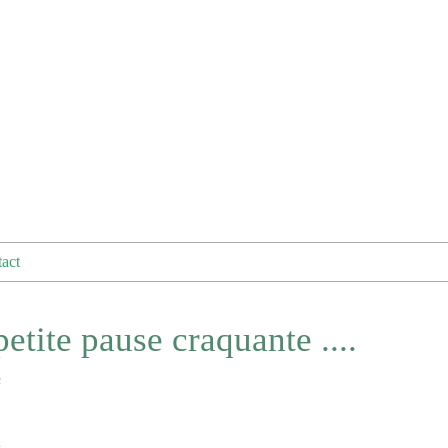
act
tite pause craquante ....
B