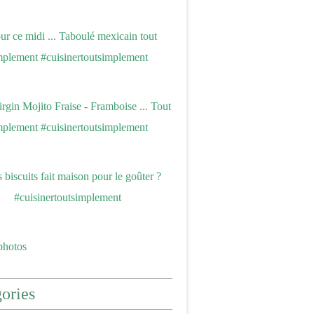
photos
ories