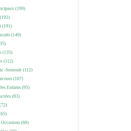
incipaux
(199)
(192)
t
(191)
scuits
(149)
35)
s
(135)
es
(112)
iz -semoule
(112)
ncours
(107)
Des Enfants
(95)
ucrées
(83)
(72)
(65)
 Occasions
(60)