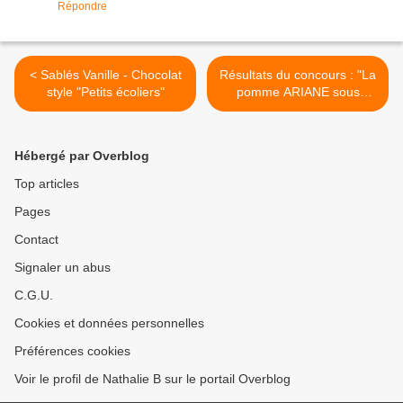
Répondre
< Sablés Vanille - Chocolat
Résultats du concours : "La
style "Petits écoliers"
pomme ARIANE sous
toutes ses formes" >
Hébergé par Overblog
Top articles
Pages
Contact
Signaler un abus
C.G.U.
Cookies et données personnelles
Préférences cookies
Voir le profil de Nathalie B sur le portail Overblog