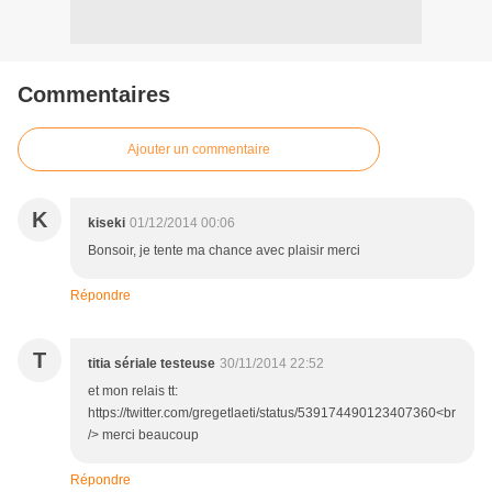
Commentaires
Ajouter un commentaire
K
kiseki
01/12/2014 00:06
Bonsoir, je tente ma chance avec plaisir merci
Répondre
T
titia sériale testeuse
30/11/2014 22:52
et mon relais tt:
https://twitter.com/gregetlaeti/status/539174490123407360<br
/> merci beaucoup
Répondre