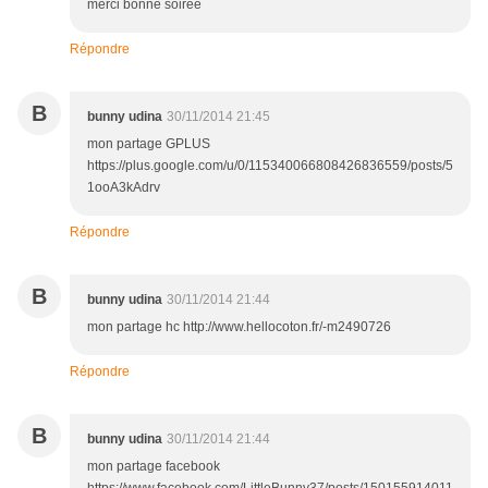
merci bonne soirée
Répondre
B
bunny udina
30/11/2014 21:45
mon partage GPLUS
https://plus.google.com/u/0/115340066808426836559/posts/5
1ooA3kAdrv
Répondre
B
bunny udina
30/11/2014 21:44
mon partage hc http://www.hellocoton.fr/-m2490726
Répondre
B
bunny udina
30/11/2014 21:44
mon partage facebook