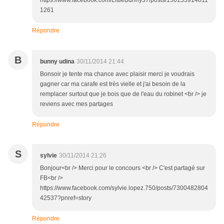
https://www.facebook.com/LittleBunny37/posts/150155914011
1261
Répondre
B
bunny udina
30/11/2014 21:44
Bonsoir je tente ma chance avec plaisir merci je voudrais
gagner car ma carafe est très vielle et j'ai besoin de la
remplacer surtout que je bois que de l'eau du robinet <br /> je
reviens avec mes partages
Répondre
S
sylvie
30/11/2014 21:26
Bonjour<br /> Merci pour le concours <br /> C'est partagé sur
FB<br />
https://www.facebook.com/sylvie.lopez.750/posts/7300482804
42537?pnref=story
Répondre