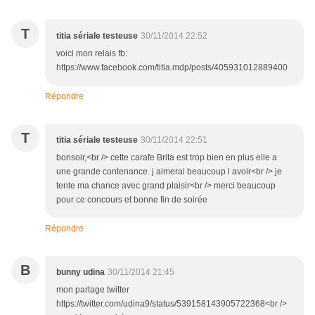
T
titia sériale testeuse
30/11/2014 22:52
voici mon relais fb:
https://www.facebook.com/titia.mdp/posts/405931012889400
Répondre
T
titia sériale testeuse
30/11/2014 22:51
bonsoir,<br /> cette carafe Brita est trop bien en plus elle a
une grande contenance. j aimerai beaucoup l avoir<br /> je
tente ma chance avec grand plaisir<br /> merci beaucoup
pour ce concours et bonne fin de soirée
Répondre
B
bunny udina
30/11/2014 21:45
mon partage twitter
https://twitter.com/udina9/status/539158143905722368<br />