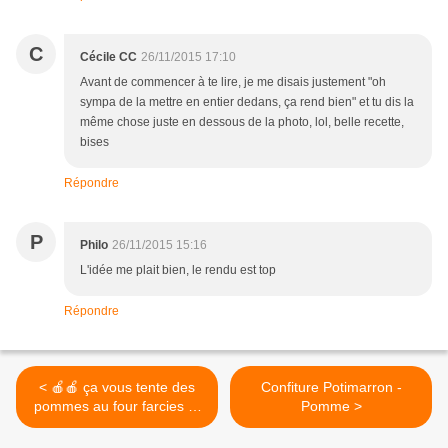
C
Cécile CC
26/11/2015 17:10
Avant de commencer à te lire, je me disais justement "oh
sympa de la mettre en entier dedans, ça rend bien" et tu dis la
même chose juste en dessous de la photo, lol, belle recette,
bises
Répondre
P
Philo
26/11/2015 15:16
L'idée me plait bien, le rendu est top
Répondre
< 🍎🍎 ça vous tente des
Confiture Potimarron -
pommes au four farcies et
Pomme >
sablées? Direction mon
blog :