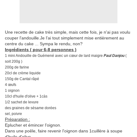
Une recette de cake très simple, mais cette fois, je n'ai pas voulu
couper l'andouille.Je l'ai tout simplement mise entièrement au
centre du cake ... Sympa le rendu, non?
Ingrédients ( pour 6-8 personnes )
1 mini Andouille de Guémené avec un cœur de lard maigre
Paul Danjou
(
soit 200g )
200g de farine
20cl de crème liquide
150g de Cantal râpé
4 œufs
1 oignon
10cl d'huile d'olive + 1càs
1/2 sachet de levure
des graines de sésame dorées
sel, poivre
Préparation :
Eplucher et émincer l'oignon.
Dans une poêle, faire revenir l'oignon dans 1cuillère à soupe
d'huile d'olive.